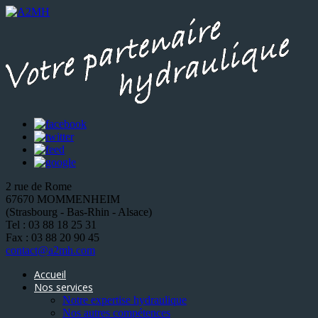
2 rue de Rome
67670 MOMMENHEIM
(Strasbourg - Bas-Rhin - Alsace)
Tel : 03 88 18 25 31
Fax : 03 88 20 90 45
contact@a2mh.com
Accueil
Nos services
Notre expertise hydraulique
Nos autres compétences