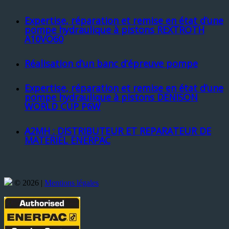
Expertise, réparation et remise en état d’une
pompe hydraulique à pistons REXTROTH
A10VO60
Réalisation d’un banc d’épreuve pompe
Expertise, réparation et remise en état d’une
pompe hydraulique à pistons DENISON
WORLD CUP P6W
A2MH : DISTRIBUTEUR ET REPARATEUR DE
MATERIEL ENERPAC
© 2026 |
Mentions légales