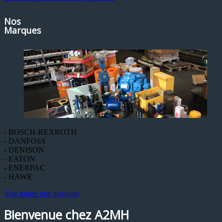
Nos
Marques
- BOSCH-REXROTH
- DANFOSS
- DENISON
- EATON
- ENERPAC
- HAWE
Voir toutes nos marques
Bienvenue chez A2MH