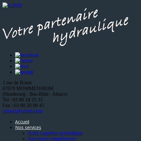
2 rue de Rome
67670 MOMMENHEIM
(Strasbourg - Bas-Rhin - Alsace)
Tel : 03 88 18 25 31
Fax : 03 88 20 90 45
contact@a2mh.com
Accueil
Nos services
Notre expertise hydraulique
Nos autres compétences