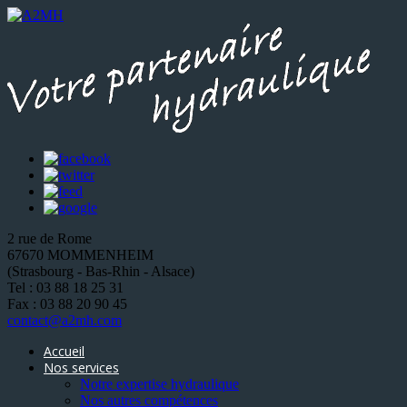
2 rue de Rome
67670 MOMMENHEIM
(Strasbourg - Bas-Rhin - Alsace)
Tel : 03 88 18 25 31
Fax : 03 88 20 90 45
contact@a2mh.com
Accueil
Nos services
Notre expertise hydraulique
Nos autres compétences