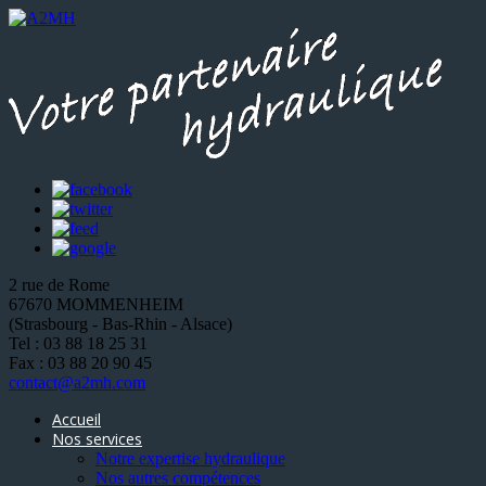
2 rue de Rome
67670 MOMMENHEIM
(Strasbourg - Bas-Rhin - Alsace)
Tel : 03 88 18 25 31
Fax : 03 88 20 90 45
contact@a2mh.com
Accueil
Nos services
Notre expertise hydraulique
Nos autres compétences