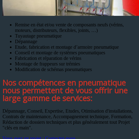
Remise en état et/ou vente de composants neufs (vérins,
moteurs, distributeurs, flexibles, joints, …)
Tuyautage pneumatique
Dépannage
Etude, fabrication et montage d’armoire pneumatique
Conseil et montage de systèmes pneumatiques
Fabrication et réparation de vérins
Montage de frappeurs sur trémies
Modification de schémas pneumatiques
Nos compétences en pneumatique
nous permettent de vous offrir une
large gamme de services:
Dépannage, Conseil, Expertise, Etudes, Otimisation d'installations,
Contrats de maintenance, Accompagnement technique, Formation,
Rédaction de dossiers techniques et plus généralement tout Projet
"clés en main".
Vous avez un projet : Contactez-nous