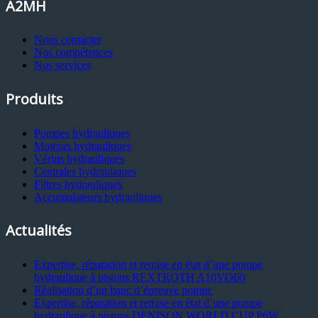
A2MH
Nous contacter
Nos compétences
Nos services
Produits
Pompes hydrauliques
Moteurs hydrauliques
Vérins hydrauliques
Centrales hydrauliques
Filtres hydrauliques
Accumulateurs hydrauliques
Actualités
Expertise, réparation et remise en état d’une pompe
hydraulique à pistons REXTROTH A10VO60
Réalisation d’un banc d’épreuve pompe
Expertise, réparation et remise en état d’une pompe
hydraulique à pistons DENISON WORLD CUP P6W