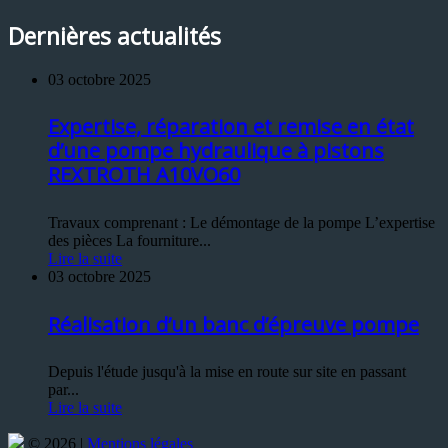
Dernières actualités
03 octobre 2025
Expertise, réparation et remise en état
d’une pompe hydraulique à pistons
REXTROTH A10VO60
Travaux comprenant : Le démontage de la pompe L’expertise
des pièces La fourniture...
Lire la suite
03 octobre 2025
Réalisation d’un banc d’épreuve pompe
Depuis l'étude jusqu'à la mise en route sur site en passant
par...
Lire la suite
© 2026 |
Mentions légales