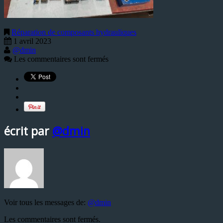
Réparation de composants hydrauliques
1 avril 2023
@dmin
Les commentaires sont fermés
écrit par
@dmin
Voir tous les messages de:
@dmin
Les commentaires sont fermés.