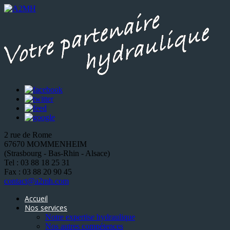
2 rue de Rome
67670 MOMMENHEIM
(Strasbourg - Bas-Rhin - Alsace)
Tel : 03 88 18 25 31
Fax : 03 88 20 90 45
contact@a2mh.com
Accueil
Nos services
Notre expertise hydraulique
Nos autres compétences