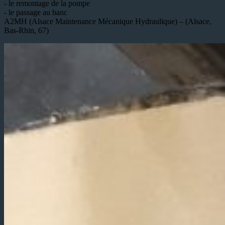
- le remontage de la pompe
- le passage au banc
A2MH (Alsace Maintenance Mécanique Hydraulique) – (Alsace,
Bas-Rhin, 67)