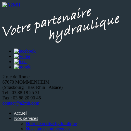
2 rue de Rome
67670 MOMMENHEIM
(Strasbourg - Bas-Rhin - Alsace)
Tel : 03 88 18 25 31
Fax : 03 88 20 90 45
contact@a2mh.com
Accueil
Nos services
Notre expertise hydraulique
Nos autres compétences