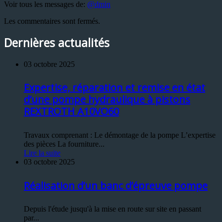
Voir tous les messages de:
@dmin
Les commentaires sont fermés.
Dernières actualités
03 octobre 2025
Expertise, réparation et remise en état
d’une pompe hydraulique à pistons
REXTROTH A10VO60
Travaux comprenant : Le démontage de la pompe L’expertise
des pièces La fourniture...
Lire la suite
03 octobre 2025
Réalisation d’un banc d’épreuve pompe
Depuis l'étude jusqu'à la mise en route sur site en passant
par...