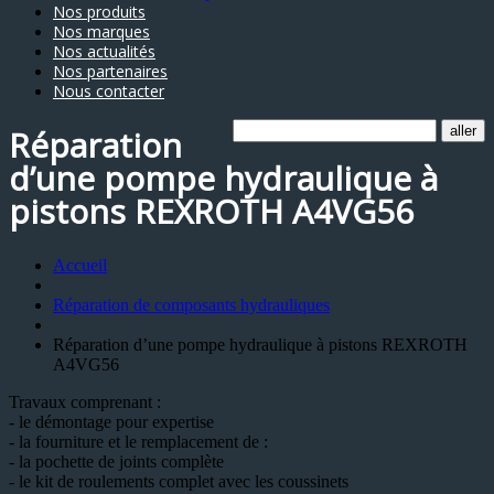
Nos produits
Nos marques
Nos actualités
Nos partenaires
Nous contacter
Réparation
d’une pompe hydraulique à
pistons REXROTH A4VG56
Accueil
Réparation de composants hydrauliques
Réparation d’une pompe hydraulique à pistons REXROTH
A4VG56
Travaux comprenant :
- le démontage pour expertise
- la fourniture et le remplacement de :
- la pochette de joints complète
- le kit de roulements complet avec les coussinets