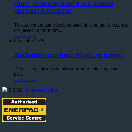
d’une pompe hydraulique à pistons
REXTROTH A10VO60
Travaux comprenant : Le démontage de la pompe L’expertise
des pièces La fourniture...
Lire la suite
03 octobre 2025
Réalisation d’un banc d’épreuve pompe
Depuis l'étude jusqu'à la mise en route sur site en passant
par...
Lire la suite
© 2026 |
Mentions légales