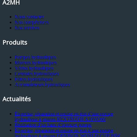
A2MH
Nous contacter
Nos compétences
Nos services
Produits
Pompes hydrauliques
Moteurs hydrauliques
Vérins hydrauliques
Centrales hydrauliques
Filtres hydrauliques
Accumulateurs hydrauliques
Actualités
Expertise, réparation et remise en état d’une pompe
hydraulique à pistons REXTROTH A10VO60
Réalisation d’un banc d’épreuve pompe
Expertise, réparation et remise en état d’une pompe
hydraulique à pistons DENISON WORLD CUP P6W