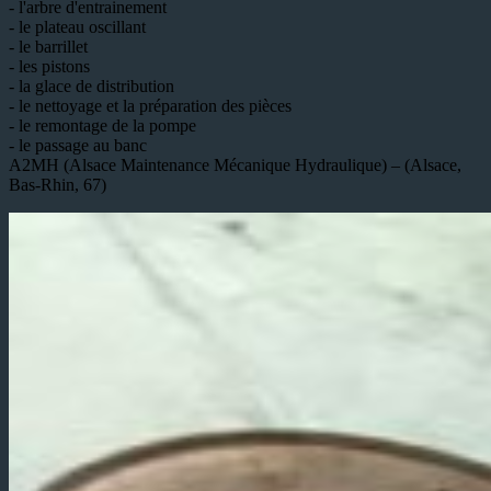
- l'arbre d'entrainement
- le plateau oscillant
- le barrillet
- les pistons
- la glace de distribution
- le nettoyage et la préparation des pièces
- le remontage de la pompe
- le passage au banc
A2MH (Alsace Maintenance Mécanique Hydraulique) – (Alsace,
Bas-Rhin, 67)