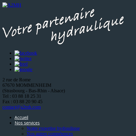
2 rue de Rome
67670 MOMMENHEIM
(Strasbourg - Bas-Rhin - Alsace)
Tel : 03 88 18 25 31
Fax : 03 88 20 90 45
contact@a2mh.com
Accueil
Nos services
Notre expertise hydraulique
Nos autres compétences