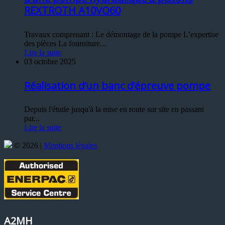
REXTROTH A10VO60
Travaux comprenant : Le démontage de la pompe L’expertise
des pièces La fourniture...
Lire la suite
03 octobre 2025
Réalisation d’un banc d’épreuve pompe
Depuis l'étude jusqu'à la mise en route sur site en passant
par...
Lire la suite
© 2026 |
Mentions légales
A2MH