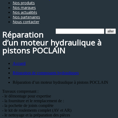
Nos produits
Nos marques
Nos actualités
Nos partenaires
Nous contacter
Réparation
d’un moteur hydraulique à
pistons POCLAIN
Accueil
Réparation de composants hydrauliques
Réparation d’un moteur hydraulique à pistons POCLAIN
Travaux comprenant :
- le démontage pour expertise
- la fourniture et le remplacement de :
- la pochette de joints complète
- le kit de roulements complet (AV et AR)
- le nettoyage et la préparation des pièces