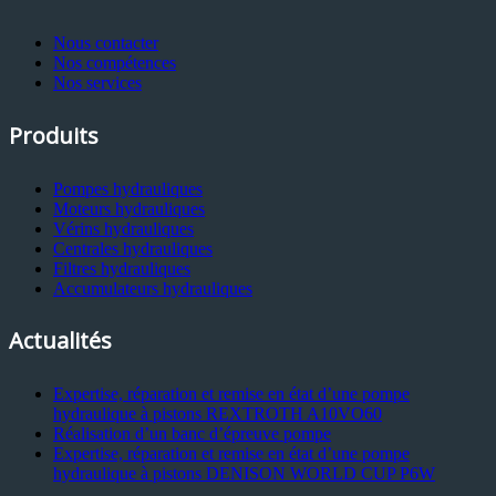
Nous contacter
Nos compétences
Nos services
Produits
Pompes hydrauliques
Moteurs hydrauliques
Vérins hydrauliques
Centrales hydrauliques
Filtres hydrauliques
Accumulateurs hydrauliques
Actualités
Expertise, réparation et remise en état d’une pompe
hydraulique à pistons REXTROTH A10VO60
Réalisation d’un banc d’épreuve pompe
Expertise, réparation et remise en état d’une pompe
hydraulique à pistons DENISON WORLD CUP P6W