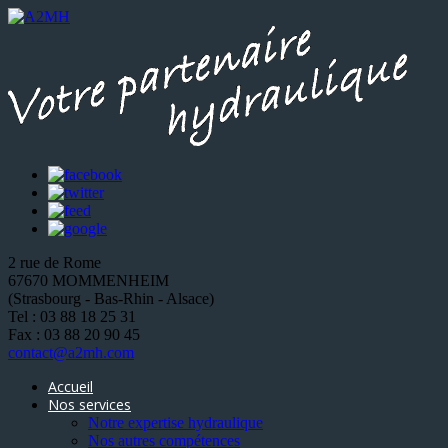
2 rue de Rome
67670 MOMMENHEIM
(Strasbourg - Bas-Rhin - Alsace)
Tel : 03 88 18 25 31
Fax : 03 88 20 90 45
contact@a2mh.com
Accueil
Nos services
Notre expertise hydraulique
Nos autres compétences