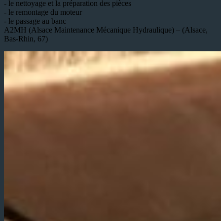
- le nettoyage et la préparation des pièces
- le remontage du moteur
- le passage au banc
A2MH (Alsace Maintenance Mécanique Hydraulique) – (Alsace,
Bas-Rhin, 67)