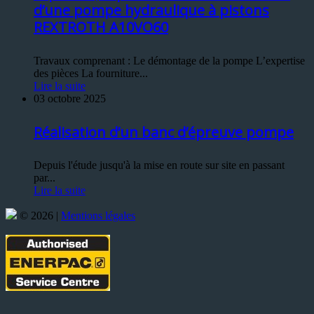
d’une pompe hydraulique à pistons
REXTROTH A10VO60
Travaux comprenant : Le démontage de la pompe L’expertise
des pièces La fourniture...
Lire la suite
03 octobre 2025
Réalisation d’un banc d’épreuve pompe
Depuis l'étude jusqu'à la mise en route sur site en passant
par...
Lire la suite
© 2026 |
Mentions légales