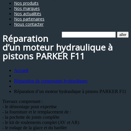
Nos produits
Nos marques
Nos actualités
Nos partenaires
Nous contacter
Réparation
d’un moteur hydraulique à
pistons PARKER F11
Accueil
Réparation de composants hydrauliques
Réparation d’un moteur hydraulique à pistons PARKER F11
Travaux comprenant :
- le démontage pour expertise
- la fourniture et le remplacement de :
- la pochette de joints complète
- le kit de roulements complet (AV et AR)
- le rodage de la glace et du barillet