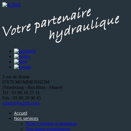
2 rue de Rome
67670 MOMMENHEIM
(Strasbourg - Bas-Rhin - Alsace)
Tel : 03 88 18 25 31
Fax : 03 88 20 90 45
contact@a2mh.com
Accueil
Nos services
Notre expertise hydraulique
Nos autres compétences