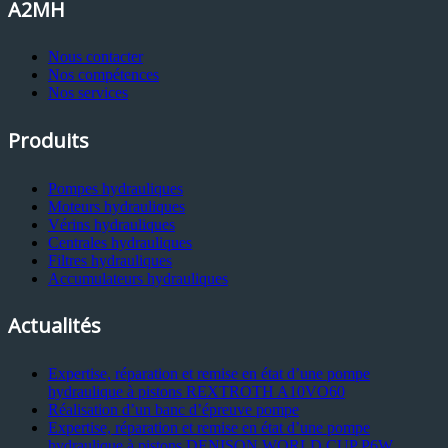
A2MH
Nous contacter
Nos compétences
Nos services
Produits
Pompes hydrauliques
Moteurs hydrauliques
Vérins hydrauliques
Centrales hydrauliques
Filtres hydrauliques
Accumulateurs hydrauliques
Actualités
Expertise, réparation et remise en état d’une pompe
hydraulique à pistons REXTROTH A10VO60
Réalisation d’un banc d’épreuve pompe
Expertise, réparation et remise en état d’une pompe
hydraulique à pistons DENISON WORLD CUP P6W