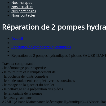
Nos marques
Nos actualités
Nos partenaires
Nous contacter
Réparation de 2 pompes hydra
Accueil
Réparation de composants hydrauliques
Réparation de 2 pompes hydrauliques à pistons SAUER DA
Travaux comprenant :
- le démontage pour expertise
- la fourniture et le remplacement de :
- la pochette de joints complète
- le kit de roulements complet avec les coussinets
- le rodage de la glace et du barillet
- le nettoyage et la préparation des pièces
- le remontage de la pompe
- le passage au banc
A2MH (Alsace Maintenance Mécanique Hydraulique) – (Alsace, Bas