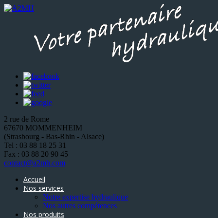
2 rue de Rome
67670 MOMMENHEIM
(Strasbourg - Bas-Rhin - Alsace)
Tel : 03 88 18 25 31
Fax : 03 88 20 90 45
contact@a2mh.com
Accueil
Nos services
Notre expertise hydraulique
Nos autres compétences
Nos produits