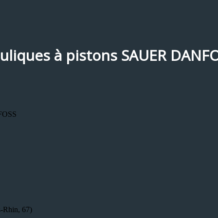
uliques à pistons SAUER DANF
NFOSS
-Rhin, 67)