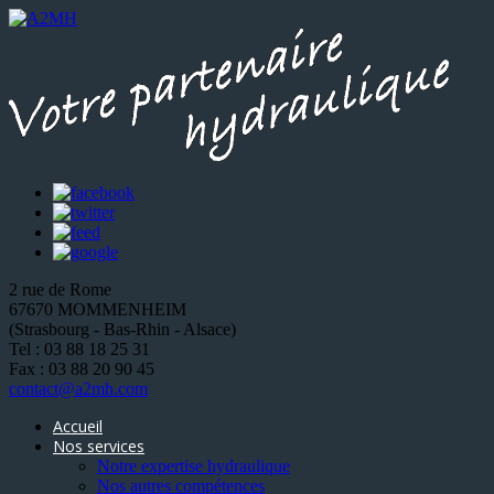
2 rue de Rome
67670 MOMMENHEIM
(Strasbourg - Bas-Rhin - Alsace)
Tel : 03 88 18 25 31
Fax : 03 88 20 90 45
contact@a2mh.com
Accueil
Nos services
Notre expertise hydraulique
Nos autres compétences