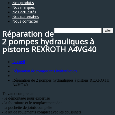
Nos produits
Nos marques
Nos actualités
Nos partenaires
Nous contacter
Réparation de
2 pompes hydrauliques à
pistons REXROTH A4VG40
Accueil
Réparation de composants hydrauliques
Réparation de 2 pompes hydrauliques à pistons REXROTH
A4VG40
Travaux comprenant :
- le démontage pour expertise
- la fourniture et le remplacement de :
- la pochette de joints complète
- le kit de roulements complet avec les coussinets