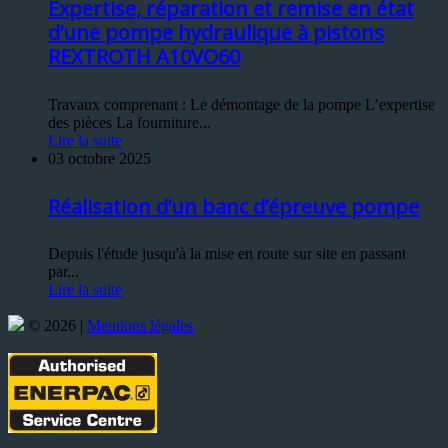
Expertise, réparation et remise en état
d’une pompe hydraulique à pistons
REXTROTH A10VO60
Travaux comprenant : Le démontage de la pompe L’expertise
des pièces La fourniture...
Lire la suite
03 octobre 2025
Réalisation d’un banc d’épreuve pompe
Depuis l'étude jusqu'à la mise en route sur site en passant
par...
Lire la suite
© 2026 |
Mentions légales