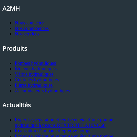
A2MH
Nous contacter
Nos compétences
Nos services
Produits
Pompes hydrauliques
Moteurs hydrauliques
Vérins hydrauliques
Centrales hydrauliques
Filtres hydrauliques
Accumulateurs hydrauliques
Actualités
Expertise, réparation et remise en état d’une pompe
hydraulique à pistons REXTROTH A10VO60
Réalisation d’un banc d’épreuve pompe
Expertise, réparation et remise en état d’une pompe