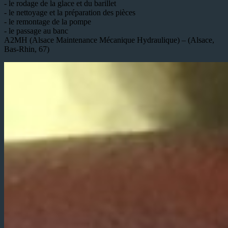
- le rodage de la glace et du barillet
- le nettoyage et la préparation des pièces
- le remontage de la pompe
- le passage au banc
A2MH (Alsace Maintenance Mécanique Hydraulique) – (Alsace,
Bas-Rhin, 67)