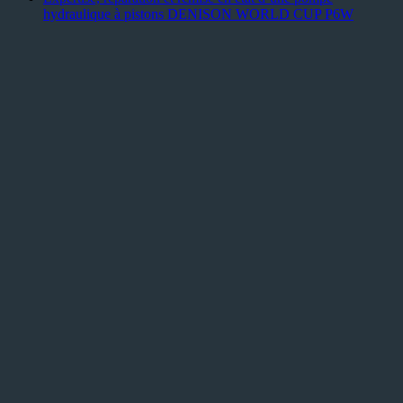
hydraulique à pistons DENISON WORLD CUP P6W