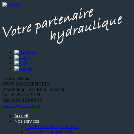
2 rue de Rome
67670 MOMMENHEIM
(Strasbourg - Bas-Rhin - Alsace)
Tel : 03 88 18 25 31
Fax : 03 88 20 90 45
contact@a2mh.com
Accueil
Nos services
Notre expertise hydraulique
Nos autres compétences