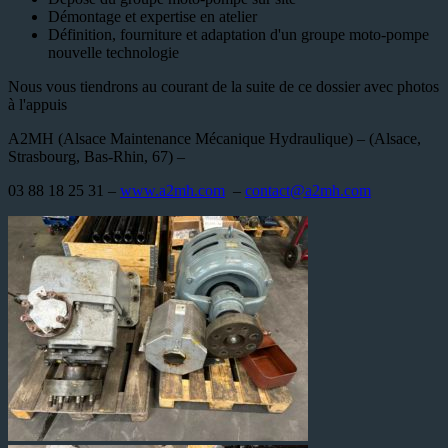
Démontage et expertise en atelier
Définition, fourniture et adaptation d'un groupe moto-pompe
nouvelle technologie
Nous vous tiendrons au courant de la suite de ce dossier avec photos
à l'appuis
A2MH (Alsace Maintenance Mécanique Hydraulique) – (Alsace,
Strasbourg, Bas-Rhin, 67) –
03 88 18 25 31 –
www.a2mh.com
–
contact@a2mh.com