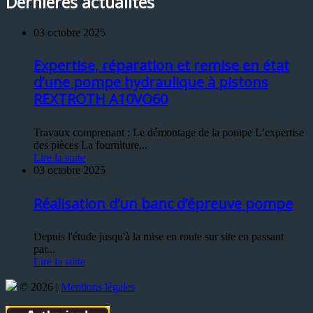
Dernières actualités
03 octobre 2025
Expertise, réparation et remise en état
d’une pompe hydraulique à pistons
REXTROTH A10VO60
Travaux comprenant : Le démontage de la pompe L’expertise
des pièces La fourniture...
Lire la suite
03 octobre 2025
Réalisation d’un banc d’épreuve pompe
Depuis l'étude jusqu'à la mise en route sur site en passant
par...
Lire la suite
© 2026 |
Mentions légales