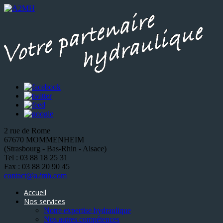
2 rue de Rome
67670 MOMMENHEIM
(Strasbourg - Bas-Rhin - Alsace)
Tel : 03 88 18 25 31
Fax : 03 88 20 90 45
contact@a2mh.com
Accueil
Nos services
Notre expertise hydraulique
Nos autres compétences