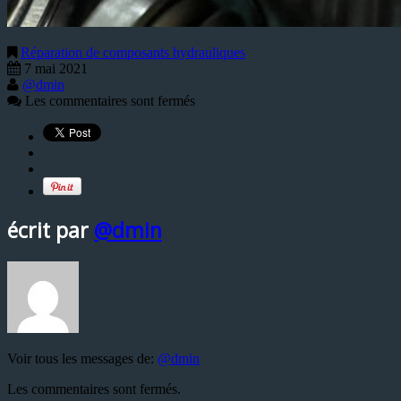
Réparation de composants hydrauliques
7 mai 2021
@dmin
Les commentaires sont fermés
écrit par
@dmin
Voir tous les messages de:
@dmin
Les commentaires sont fermés.