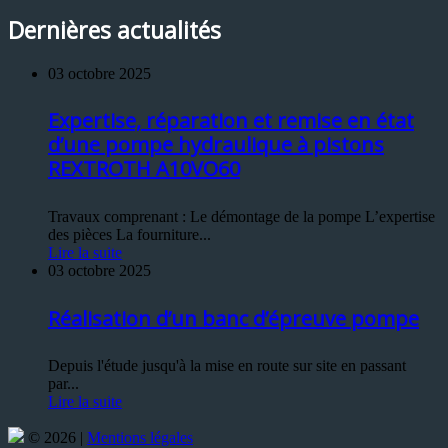
Dernières actualités
03 octobre 2025
Expertise, réparation et remise en état
d’une pompe hydraulique à pistons
REXTROTH A10VO60
Travaux comprenant : Le démontage de la pompe L’expertise
des pièces La fourniture...
Lire la suite
03 octobre 2025
Réalisation d’un banc d’épreuve pompe
Depuis l'étude jusqu'à la mise en route sur site en passant
par...
Lire la suite
© 2026 |
Mentions légales