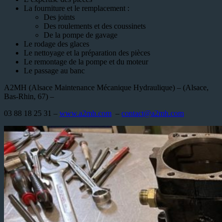
La fourniture et le remplacement :
Des joints
Des roulements et des coussinets
De la pompe de gavage
Le rodage des glaces
Le nettoyage et la préparation des pièces
Le remontage de la pompe et du moteur
Le passage au banc
A2MH (Alsace Maintenance Mécanique Hydraulique) – (Alsace,
Bas-Rhin, 67) –
03 88 18 25 31 –
www.a2mh.com
–
contact@a2mh.com