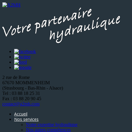
2 rue de Rome
67670 MOMMENHEIM
(Strasbourg - Bas-Rhin - Alsace)
Tel : 03 88 18 25 31
Fax : 03 88 20 90 45
contact@a2mh.com
Accueil
Nos services
Notre expertise hydraulique
Nos autres compétences