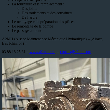
La fourniture et le remplacement :
Des joints
Des roulements et des coussinets
De l’arbre
Le nettoyage et la préparation des pièces
Le remontage de la pompe
Le passage au banc
A2MH (Alsace Maintenance Mécanique Hydraulique) – (Alsace,
Bas-Rhin, 67) –
03 88 18 25 31 –
www.a2mh.com
–
contact@a2mh.com