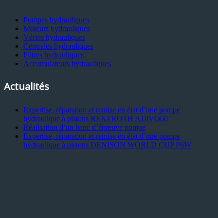
Pompes hydrauliques
Moteurs hydrauliques
Vérins hydrauliques
Centrales hydrauliques
Filtres hydrauliques
Accumulateurs hydrauliques
Actualités
Expertise, réparation et remise en état d’une pompe
hydraulique à pistons REXTROTH A10VO60
Réalisation d’un banc d’épreuve pompe
Expertise, réparation et remise en état d’une pompe
hydraulique à pistons DENISON WORLD CUP P6W