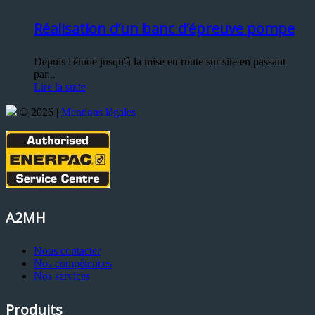
Réalisation d’un banc d’épreuve pompe
Depuis l'étude jusqu'à la mise en route sur site en passant
par...
Lire la suite
© 2026 |
Mentions légales
A2MH
Nous contacter
Nos compétences
Nos services
Produits