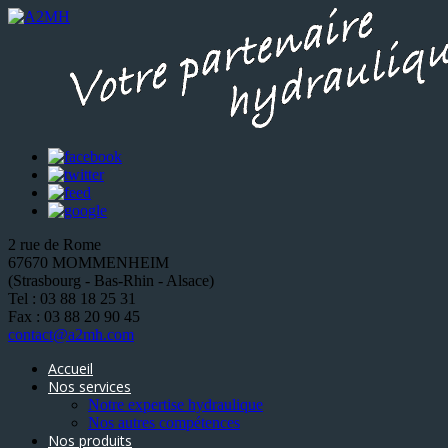
2 rue de Rome
67670 MOMMENHEIM
(Strasbourg - Bas-Rhin - Alsace)
Tel : 03 88 18 25 31
Fax : 03 88 20 90 45
contact@a2mh.com
Accueil
Nos services
Notre expertise hydraulique
Nos autres compétences
Nos produits