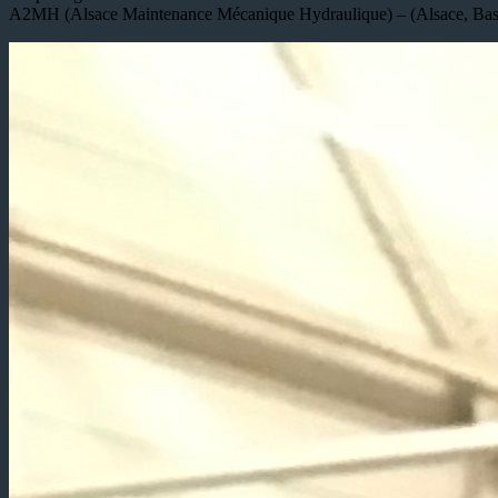
A2MH (Alsace Maintenance Mécanique Hydraulique) – (Alsace, Bas