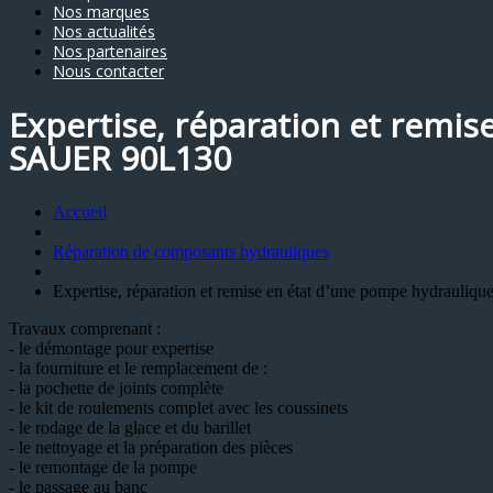
Nos marques
Nos actualités
Nos partenaires
Nous contacter
Expertise, réparation et remis
SAUER 90L130
Accueil
Réparation de composants hydrauliques
Expertise, réparation et remise en état d’une pompe hydrauli
Travaux comprenant :
- le démontage pour expertise
- la fourniture et le remplacement de :
- la pochette de joints complète
- le kit de roulements complet avec les coussinets
- le rodage de la glace et du barillet
- le nettoyage et la préparation des pièces
- le remontage de la pompe
- le passage au banc