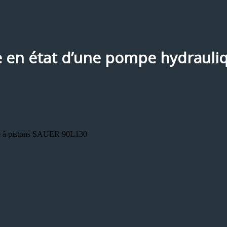
e en état d’une pompe hydrauli
que à pistons SAUER 90L130