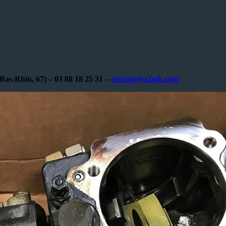
as-Rhin, 67) – 03 88 18 25 31 –
contact@a2mh.com