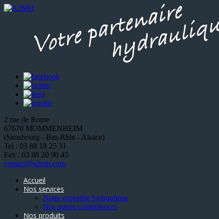
2 rue de Rome
67670 MOMMENHEIM
(Strasbourg - Bas-Rhin - Alsace)
Tel : 03 88 18 25 31
Fax : 03 88 20 90 45
contact@a2mh.com
Accueil
Nos services
Notre expertise hydraulique
Nos autres compétences
Nos produits