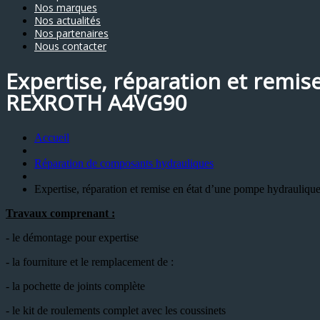
Nos marques
Nos actualités
Nos partenaires
Nous contacter
Expertise, réparation et remis
REXROTH A4VG90
Accueil
Réparation de composants hydrauliques
Expertise, réparation et remise en état d’une pompe hydrau
Travaux comprenant :
- le démontage pour expertise
- la fourniture et le remplacement de :
- la pochette de joints complète
- le kit de roulements complet avec les coussinets