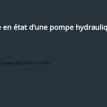
e en état d’une pompe hydrauli
lique à pistons REXROTH A4VG90