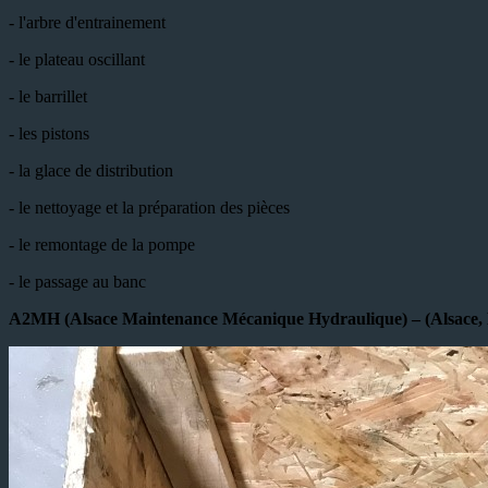
- l'arbre d'entrainement
- le plateau oscillant
- le barrillet
- les pistons
- la glace de distribution
- le nettoyage et la préparation des pièces
- le remontage de la pompe
- le passage au banc
A2MH (Alsace Maintenance Mécanique Hydraulique) – (Alsace, 