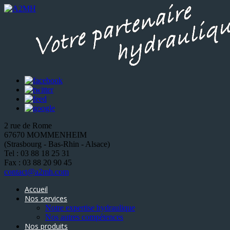
2 rue de Rome
67670 MOMMENHEIM
(Strasbourg - Bas-Rhin - Alsace)
Tel : 03 88 18 25 31
Fax : 03 88 20 90 45
contact@a2mh.com
Accueil
Nos services
Notre expertise hydraulique
Nos autres compétences
Nos produits