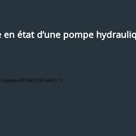
e en état d’une pompe hydrauli
lique à pistons REXROTH A4VG 71