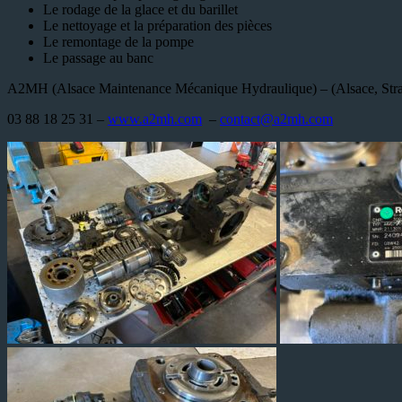
Le rodage de la glace et du barillet
Le nettoyage et la préparation des pièces
Le remontage de la pompe
Le passage au banc
A2MH (Alsace Maintenance Mécanique Hydraulique) – (Alsace, Stra
03 88 18 25 31 –
www.a2mh.com
–
contact@a2mh.com