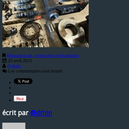
Réparation de composants hydrauliques
25 avril 2025
@dmin
Les commentaires sont fermés
écrit par
@dmin