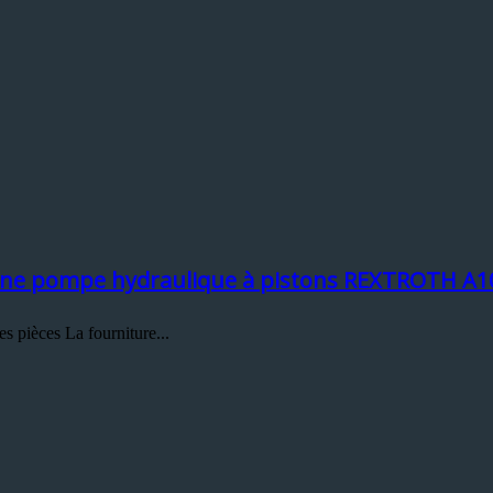
 d’une pompe hydraulique à pistons REXTROTH A
 pièces La fourniture...