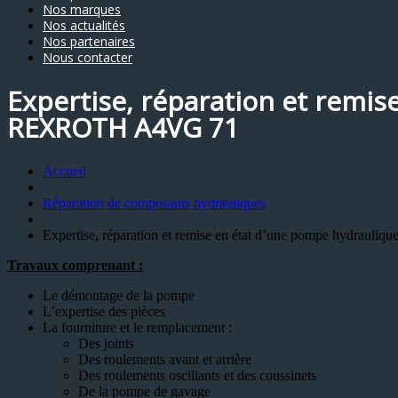
Nos marques
Nos actualités
Nos partenaires
Nous contacter
Expertise, réparation et remis
REXROTH A4VG 71
Accueil
Réparation de composants hydrauliques
Expertise, réparation et remise en état d’une pompe hydrau
Travaux comprenant :
Le démontage de la pompe
L’expertise des pièces
La fourniture et le remplacement :
Des joints
Des roulements avant et arrière
Des roulements oscillants et des coussinets
De la pompe de gavage