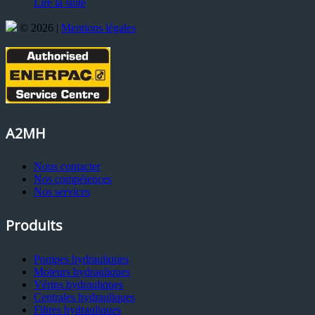
Lire la suite
© 2026 |
Mentions légales
A2MH
Nous contacter
Nos compétences
Nos services
Produits
Pompes hydrauliques
Moteurs hydrauliques
Vérins hydrauliques
Centrales hydrauliques
Filtres hydrauliques