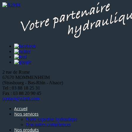
2 rue de Rome
67670 MOMMENHEIM
(Strasbourg - Bas-Rhin - Alsace)
Tel : 03 88 18 25 31
Fax : 03 88 20 90 45
contact@a2mh.com
Accueil
Nos services
Notre expertise hydraulique
Nos autres compétences
Nos produits