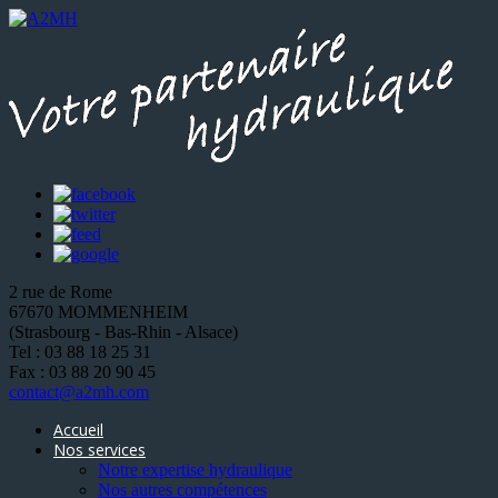
2 rue de Rome
67670 MOMMENHEIM
(Strasbourg - Bas-Rhin - Alsace)
Tel : 03 88 18 25 31
Fax : 03 88 20 90 45
contact@a2mh.com
Accueil
Nos services
Notre expertise hydraulique
Nos autres compétences