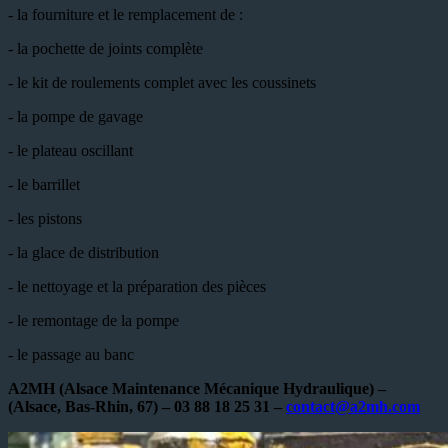
- la fourniture et le remplacement de :
- la pochette de joints complète
- le kit de roulements complet avec les coussinets
- la pompe de gavage
- le plateau oscillant
- le barrillet
- les pistons
- la glace de distribution
- le nettoyage et la préparation des pièces
- le remontage de la pompe
- le passage au banc
A2MH (Alsace Maintenance Mécanique Hydraulique) –
(Alsace, Bas-Rhin, 67) – 03 88 18 25 31 –
contact@a2mh.com