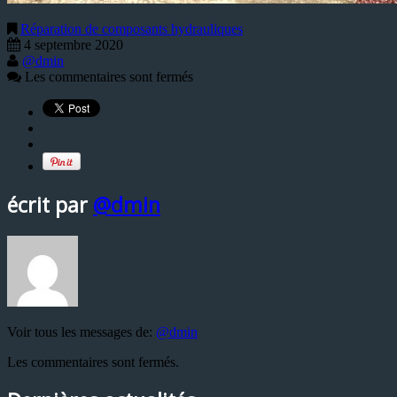
Réparation de composants hydrauliques
4 septembre 2020
@dmin
Les commentaires sont fermés
écrit par
@dmin
Voir tous les messages de:
@dmin
Les commentaires sont fermés.