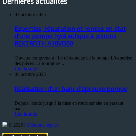
Dernières actualités
03 octobre 2025
Expertise, réparation et remise en état
d’une pompe hydraulique à pistons
REXTROTH A10VO60
Travaux comprenant : Le démontage de la pompe L’expertise
des pièces La fourniture...
Lire la suite
03 octobre 2025
Réalisation d’un banc d’épreuve pompe
Depuis l'étude jusqu'à la mise en route sur site en passant
par...
Lire la suite
© 2026 |
Mentions légales