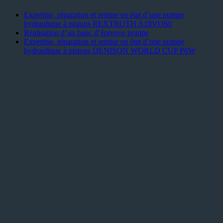
Expertise, réparation et remise en état d’une pompe
hydraulique à pistons REXTROTH A10VO60
Réalisation d’un banc d’épreuve pompe
Expertise, réparation et remise en état d’une pompe
hydraulique à pistons DENISON WORLD CUP P6W