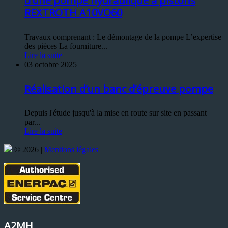
d’une pompe hydraulique à pistons
REXTROTH A10VO60
Travaux comprenant : Le démontage de la pompe L’expertise
des pièces La fourniture...
Lire la suite
03 octobre 2025
Réalisation d’un banc d’épreuve pompe
Depuis l'étude jusqu'à la mise en route sur site en passant
par...
Lire la suite
© 2026 |
Mentions légales
A2MH