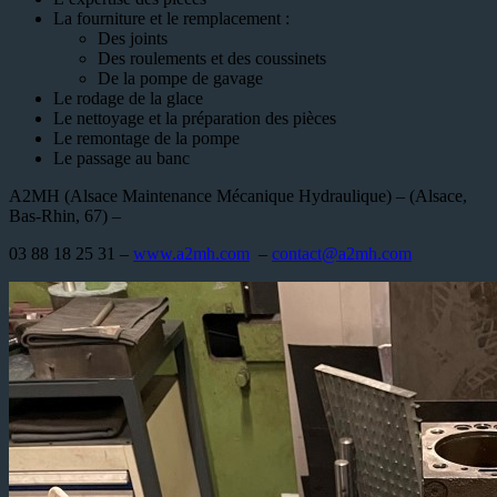
La fourniture et le remplacement :
Des joints
Des roulements et des coussinets
De la pompe de gavage
Le rodage de la glace
Le nettoyage et la préparation des pièces
Le remontage de la pompe
Le passage au banc
A2MH (Alsace Maintenance Mécanique Hydraulique) – (Alsace,
Bas-Rhin, 67) –
03 88 18 25 31 –
www.a2mh.com
–
contact@a2mh.com