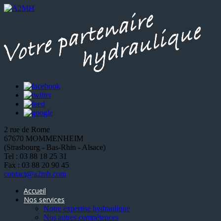
2 rue de Rome
67670 MOMMENHEIM
(Strasbourg - Bas-Rhin - Alsace)
Tel : 03 88 18 25 31
Fax : 03 88 20 90 45
contact@a2mh.com
Accueil
Nos services
Notre expertise hydraulique
Nos autres compétences