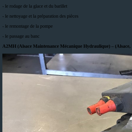
- le rodage de la glace et du barillet
- le nettoyage et la préparation des pièces
- le remontage de la pompe
- le passage au banc
A2MH (Alsace Maintenance Mécanique Hydraulique) – (Alsace, 