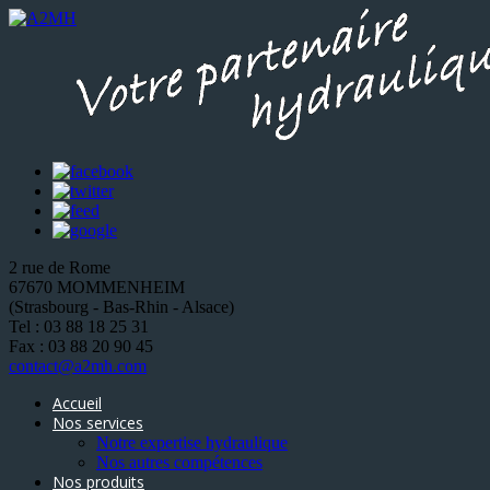
2 rue de Rome
67670 MOMMENHEIM
(Strasbourg - Bas-Rhin - Alsace)
Tel : 03 88 18 25 31
Fax : 03 88 20 90 45
contact@a2mh.com
Accueil
Nos services
Notre expertise hydraulique
Nos autres compétences
Nos produits