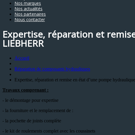
Nos marques
Nos actualités
Nos partenaires
Nous contacter
Expertise, réparation et remis
LIEBHERR
Accueil
Réparation de composants hydrauliques
Expertise, réparation et remise en état d’une pompe hydrauli
Travaux comprenant :
- le démontage pour expertise
- la fourniture et le remplacement de :
- la pochette de joints complète
- le kit de roulements complet avec les coussinets