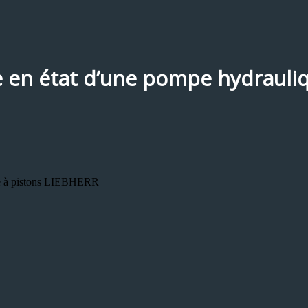
e en état d’une pompe hydrauli
que à pistons LIEBHERR