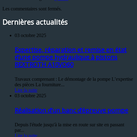
Les commentaires sont fermés.
Dernières actualités
03 octobre 2025
Expertise, réparation et remise en état
d’une pompe hydraulique à pistons
REXTROTH A10VO60
Travaux comprenant : Le démontage de la pompe L’expertise
des pièces La fourniture...
Lire la suite
03 octobre 2025
Réalisation d’un banc d’épreuve pompe
Depuis l'étude jusqu'à la mise en route sur site en passant
par...
Lire la suite