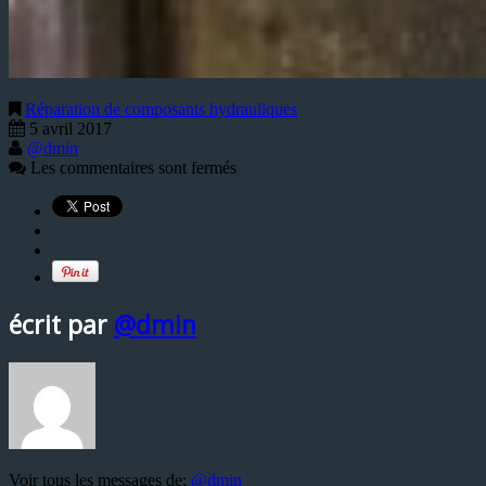
Réparation de composants hydrauliques
5 avril 2017
@dmin
Les commentaires sont fermés
écrit par
@dmin
Voir tous les messages de:
@dmin