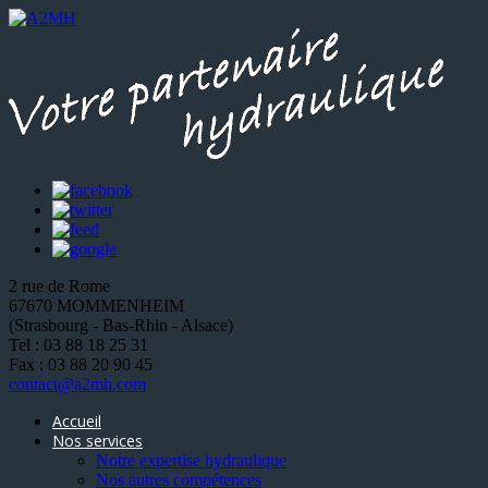
2 rue de Rome
67670 MOMMENHEIM
(Strasbourg - Bas-Rhin - Alsace)
Tel : 03 88 18 25 31
Fax : 03 88 20 90 45
contact@a2mh.com
Accueil
Nos services
Notre expertise hydraulique
Nos autres compétences