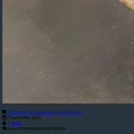
Réparation de composants hydrauliques
5 novembre 2021
@dmin
Les commentaires sont fermés