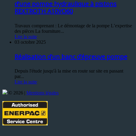
d’une pompe hydraulique à pistons
REXTROTH A10VO60
Travaux comprenant : Le démontage de la pompe L’expertise
des pièces La fourniture...
Lire la suite
03 octobre 2025
Réalisation d’un banc d’épreuve pompe
Depuis l'étude jusqu'à la mise en route sur site en passant
par...
Lire la suite
© 2026 |
Mentions légales