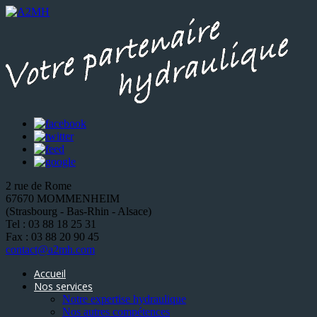
2 rue de Rome
67670 MOMMENHEIM
(Strasbourg - Bas-Rhin - Alsace)
Tel : 03 88 18 25 31
Fax : 03 88 20 90 45
contact@a2mh.com
Accueil
Nos services
Notre expertise hydraulique
Nos autres compétences