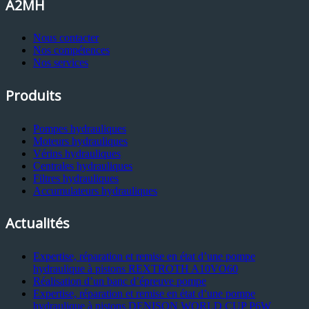
A2MH
Nous contacter
Nos compétences
Nos services
Produits
Pompes hydrauliques
Moteurs hydrauliques
Vérins hydrauliques
Centrales hydrauliques
Filtres hydrauliques
Accumulateurs hydrauliques
Actualités
Expertise, réparation et remise en état d’une pompe
hydraulique à pistons REXTROTH A10VO60
Réalisation d’un banc d’épreuve pompe
Expertise, réparation et remise en état d’une pompe
hydraulique à pistons DENISON WORLD CUP P6W