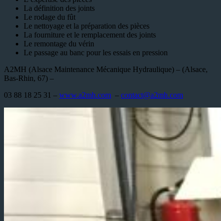
La définition des joints
Le rodage du fût
Le nettoyage et la préparation des pièces
La fourniture et le remplacement des joints
Le remontage du vérin
Le passage au banc pour les essais en pression
A2MH (Alsace Maintenance Mécanique Hydraulique) – (Alsace,
Bas-Rhin, 67) –
03 88 18 25 31 –
www.a2mh.com
–
contact@a2mh.com