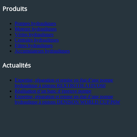
Produits
Pompes hydrauliques
Moteurs hydrauliques
Vérins hydrauliques
Centrales hydrauliques
Filtres hydrauliques
Accumulateurs hydrauliques
Actualités
Expertise, réparation et remise en état d’une pompe
hydraulique à pistons REXTROTH A10VO60
Réalisation d’un banc d’épreuve pompe
Expertise, réparation et remise en état d’une pompe
hydraulique à pistons DENISON WORLD CUP P6W