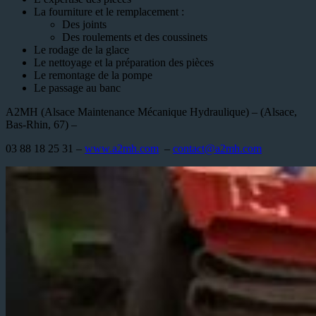
La fourniture et le remplacement :
Des joints
Des roulements et des coussinets
Le rodage de la glace
Le nettoyage et la préparation des pièces
Le remontage de la pompe
Le passage au banc
A2MH (Alsace Maintenance Mécanique Hydraulique) – (Alsace,
Bas-Rhin, 67) –
03 88 18 25 31 –
www.a2mh.com
–
contact@a2mh.com