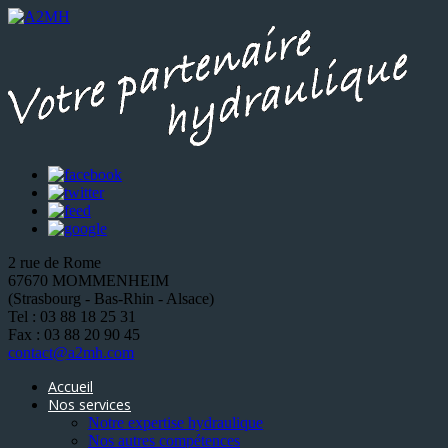
2 rue de Rome
67670 MOMMENHEIM
(Strasbourg - Bas-Rhin - Alsace)
Tel : 03 88 18 25 31
Fax : 03 88 20 90 45
contact@a2mh.com
Accueil
Nos services
Notre expertise hydraulique
Nos autres compétences