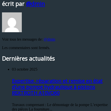
écrit par
@dmin
Voir tous les messages de:
@dmin
Les commentaires sont fermés.
Dernières actualités
03 octobre 2025
Expertise, réparation et remise en état
d’une pompe hydraulique à pistons
REXTROTH A10VO60
Travaux comprenant : Le démontage de la pompe L’expertise
des pièces La fourniture...