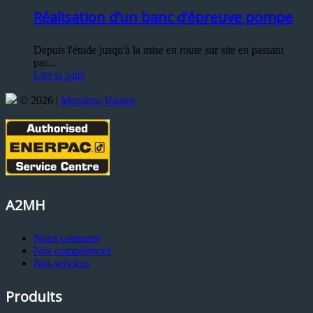
Réalisation d’un banc d’épreuve pompe
Depuis l'étude jusqu'à la mise en route sur site en passant
par...
Lire la suite
© 2026 |
Mentions légales
A2MH
Nous contacter
Nos compétences
Nos services
Produits