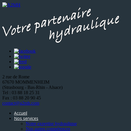
2 rue de Rome
67670 MOMMENHEIM
(Strasbourg - Bas-Rhin - Alsace)
Tel : 03 88 18 25 31
Fax : 03 88 20 90 45
contact@a2mh.com
Accueil
Nos services
Notre expertise hydraulique
Nos autres compétences