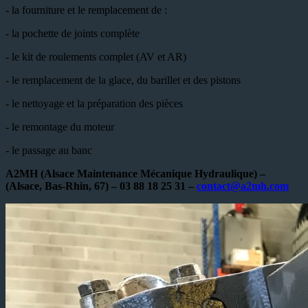
- la fourniture et le remplacement de :
- la pochette de joints complète
- le kit de roulements complet (AV et AR)
- le remplacement de la glace, du barillet et des pistons
- le nettoyage et la préparation des pièces
- le remontage du moteur
- le passage au banc
A2MH (Alsace Maintenance Mécanique Hydraulique) –
(Alsace, Bas-Rhin, 67) – 03 88 18 25 31 –
contact@a2mh.com