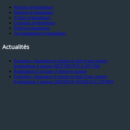
Pompes hydrauliques
Moteurs hydrauliques
Vérins hydrauliques
Centrales hydrauliques
Filtres hydrauliques
Accumulateurs hydrauliques
Actualités
Expertise, réparation et remise en état d’une pompe
hydraulique à pistons REXTROTH A10VO60
Réalisation d’un banc d’épreuve pompe
Expertise, réparation et remise en état d’une pompe
hydraulique à pistons DENISON WORLD CUP P6W