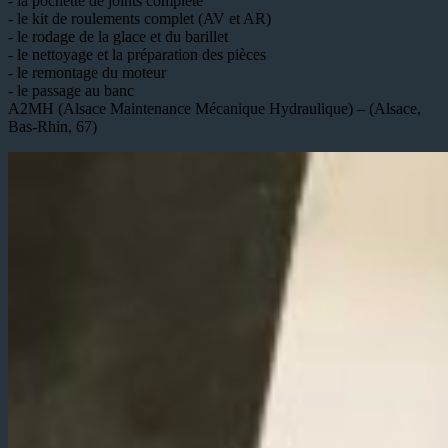
- la pochette de joints complète
- le kit de roulements complet (AV et AR)
- le rodage de la glace et du barillet
- le nettoyage et la préparation des pièces
- le remontage du moteur
- le passage au banc
A2MH (Alsace Maintenance Mécanique Hydraulique) – (Alsace,
Bas-Rhin, 67)