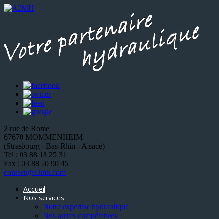
2 rue de Rome
67670 MOMMENHEIM
(Strasbourg - Bas-Rhin - Alsace)
Tel : 03 88 18 25 31
Fax : 03 88 20 90 45
contact@a2mh.com
Accueil
Nos services
Notre expertise hydraulique
Nos autres compétences