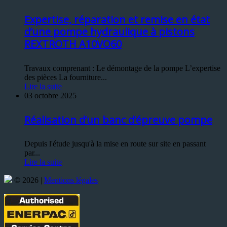
Expertise, réparation et remise en état
d’une pompe hydraulique à pistons
REXTROTH A10VO60
Travaux comprenant : Le démontage de la pompe L’expertise
des pièces La fourniture...
Lire la suite
03 octobre 2025
Réalisation d’un banc d’épreuve pompe
Depuis l'étude jusqu'à la mise en route sur site en passant
par...
Lire la suite
© 2026 |
Mentions légales