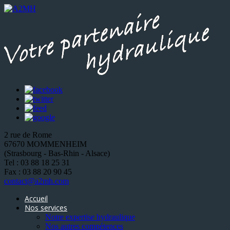
2 rue de Rome
67670 MOMMENHEIM
(Strasbourg - Bas-Rhin - Alsace)
Tel : 03 88 18 25 31
Fax : 03 88 20 90 45
contact@a2mh.com
Accueil
Nos services
Notre expertise hydraulique
Nos autres compétences