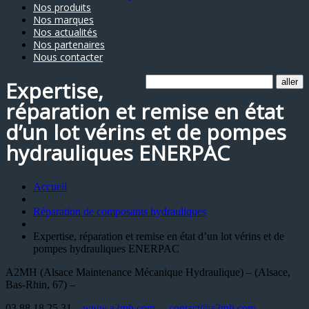
Nos produits
Nos marques
Nos actualités
Nos partenaires
Nous contacter
Expertise,
réparation et remise en état
d’un lot vérins et de pompes
hydrauliques ENERPAC
Accueil
Réparation de composants hydrauliques
Expertise, réparation et remise en état d’un lot vérins et de
pompes hydrauliques ENERPAC
A2MH (Alsace Maintenance Mécanique Hydraulique) – (Alsace,
Bas-Rhin, 67) –
03 88 18 25 31 –
www.a2mh.com
–
contact@a2mh.com