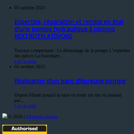
03 octobre 2025
Expertise, réparation et remise en état
d’une pompe hydraulique à pistons
REXTROTH A10VO60
Travaux comprenant : Le démontage de la pompe L’expertise
des pièces La fourniture...
Lire la suite
03 octobre 2025
Réalisation d’un banc d’épreuve pompe
Depuis l'étude jusqu'à la mise en route sur site en passant
par...
Lire la suite
© 2026 |
Mentions légales