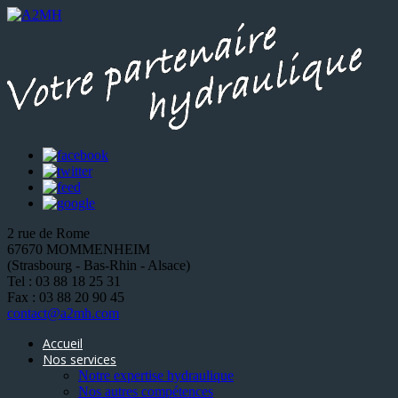
2 rue de Rome
67670 MOMMENHEIM
(Strasbourg - Bas-Rhin - Alsace)
Tel : 03 88 18 25 31
Fax : 03 88 20 90 45
contact@a2mh.com
Accueil
Nos services
Notre expertise hydraulique
Nos autres compétences