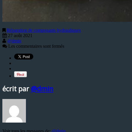
Réparation de composants hydrauliques
27 août 2021
@dmin
Les commentaires sont fermés
écrit par
@dmin
Voir tous les messages de:
@dmin