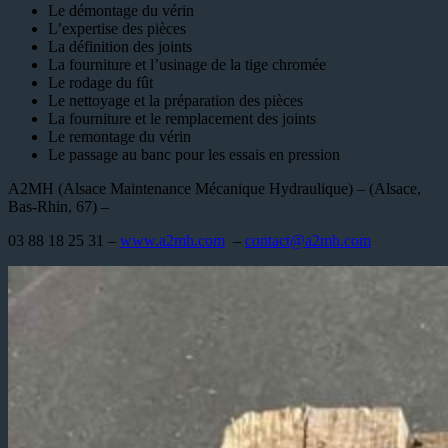
Le démontage du vérin
L’expertise des pièces
La définition des joints
La fourniture et l’usinage de la tige chromée
Le rodage du fût
Le nettoyage et la préparation des pièces
La fourniture et le remplacement des joints
Le remontage du vérin
Le passage au banc pour les essais en pression
A2MH (Alsace Maintenance Mécanique Hydraulique) – (Alsace,
Bas-Rhin, 67) –
03 88 18 25 31 –
www.a2mh.com
–
contact@a2mh.com