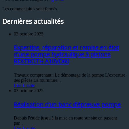
Les commentaires sont fermés.
Dernières actualités
03 octobre 2025
Expertise, réparation et remise en état
d’une pompe hydraulique à pistons
REXTROTH A10VO60
Travaux comprenant : Le démontage de la pompe L’expertise
des pièces La fourniture...
Lire la suite
03 octobre 2025
Réalisation d’un banc d’épreuve pompe
Depuis l'étude jusqu'à la mise en route sur site en passant
par...
Lire la suite