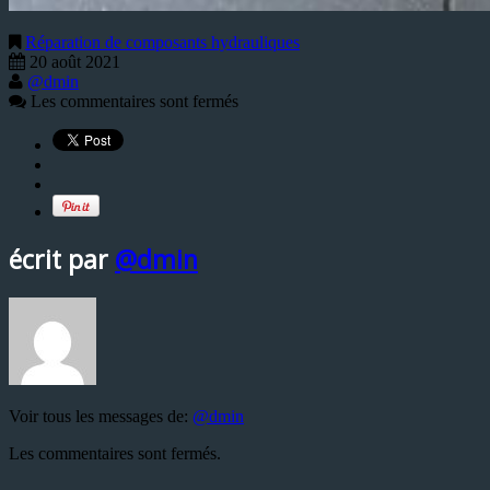
Réparation de composants hydrauliques
20 août 2021
@dmin
Les commentaires sont fermés
écrit par
@dmin
Voir tous les messages de:
@dmin
Les commentaires sont fermés.