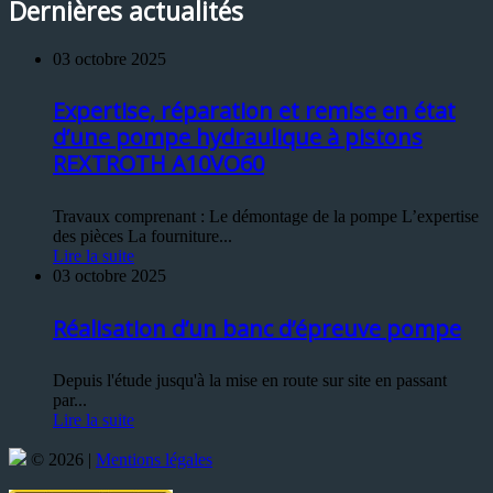
Dernières actualités
03 octobre 2025
Expertise, réparation et remise en état
d’une pompe hydraulique à pistons
REXTROTH A10VO60
Travaux comprenant : Le démontage de la pompe L’expertise
des pièces La fourniture...
Lire la suite
03 octobre 2025
Réalisation d’un banc d’épreuve pompe
Depuis l'étude jusqu'à la mise en route sur site en passant
par...
Lire la suite
© 2026 |
Mentions légales