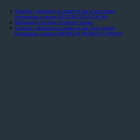
Expertise, réparation et remise en état d’une pompe
hydraulique à pistons REXTROTH A10VO60
Réalisation d’un banc d’épreuve pompe
Expertise, réparation et remise en état d’une pompe
hydraulique à pistons DENISON WORLD CUP P6W