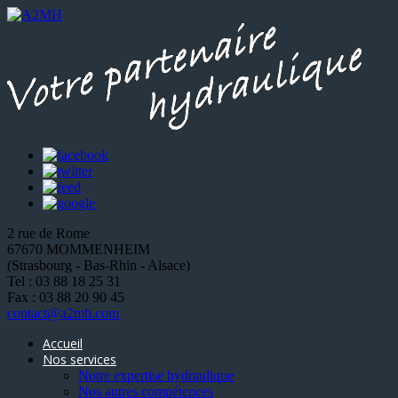
2 rue de Rome
67670 MOMMENHEIM
(Strasbourg - Bas-Rhin - Alsace)
Tel : 03 88 18 25 31
Fax : 03 88 20 90 45
contact@a2mh.com
Accueil
Nos services
Notre expertise hydraulique
Nos autres compétences