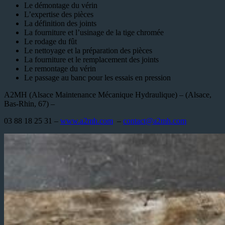
Le démontage du vérin
L’expertise des pièces
La définition des joints
La fourniture et l’usinage de la tige chromée
Le rodage du fût
Le nettoyage et la préparation des pièces
La fourniture et le remplacement des joints
Le remontage du vérin
Le passage au banc pour les essais en pression
A2MH (Alsace Maintenance Mécanique Hydraulique) – (Alsace,
Bas-Rhin, 67) –
03 88 18 25 31 –
www.a2mh.com
–
contact@a2mh.com