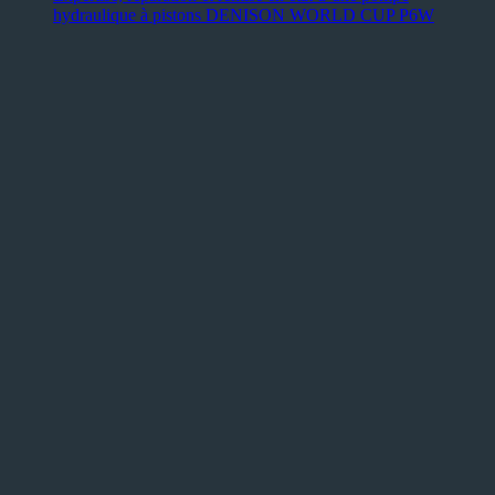
hydraulique à pistons DENISON WORLD CUP P6W