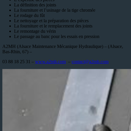
La définition des joints
La fourniture et l’usinage de la tige chromée
Le rodage du fût
Le nettoyage et la préparation des pièces
La fourniture et le remplacement des joints
Le remontage du vérin
Le passage au banc pour les essais en pression
A2MH (Alsace Maintenance Mécanique Hydraulique) – (Alsace,
Bas-Rhin, 67) –
03 88 18 25 31 –
www.a2mh.com
–
contact@a2mh.com