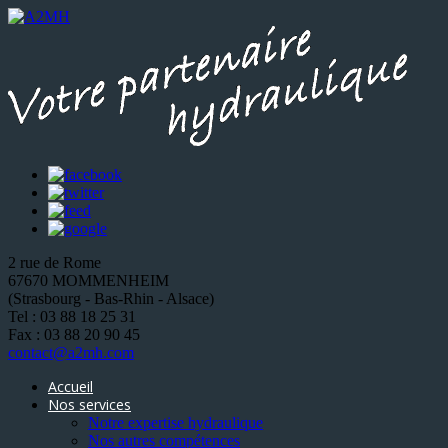
2 rue de Rome
67670 MOMMENHEIM
(Strasbourg - Bas-Rhin - Alsace)
Tel : 03 88 18 25 31
Fax : 03 88 20 90 45
contact@a2mh.com
Accueil
Nos services
Notre expertise hydraulique
Nos autres compétences