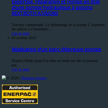
Expertise, réparation et remise en état
d’une pompe hydraulique à pistons
REXTROTH A10VO60
Travaux comprenant : Le démontage de la pompe L’expertise
des pièces La fourniture...
Lire la suite
03 octobre 2025
Réalisation d’un banc d’épreuve pompe
Depuis l'étude jusqu'à la mise en route sur site en passant
par...
Lire la suite
© 2026 |
Mentions légales