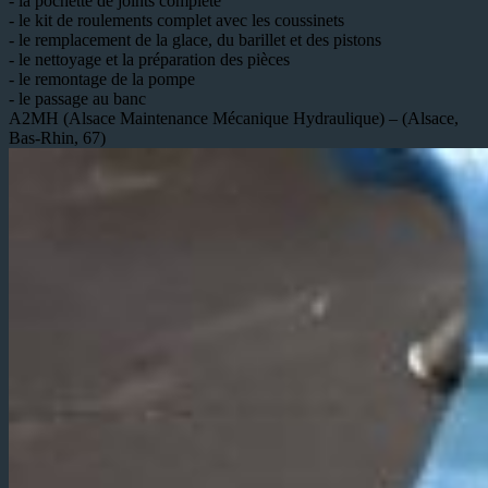
- la pochette de joints complète
- le kit de roulements complet avec les coussinets
- le remplacement de la glace, du barillet et des pistons
- le nettoyage et la préparation des pièces
- le remontage de la pompe
- le passage au banc
A2MH (Alsace Maintenance Mécanique Hydraulique) – (Alsace,
Bas-Rhin, 67)