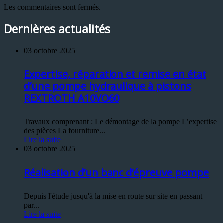
Les commentaires sont fermés.
Dernières actualités
03 octobre 2025
Expertise, réparation et remise en état
d’une pompe hydraulique à pistons
REXTROTH A10VO60
Travaux comprenant : Le démontage de la pompe L’expertise
des pièces La fourniture...
Lire la suite
03 octobre 2025
Réalisation d’un banc d’épreuve pompe
Depuis l'étude jusqu'à la mise en route sur site en passant
par...
Lire la suite