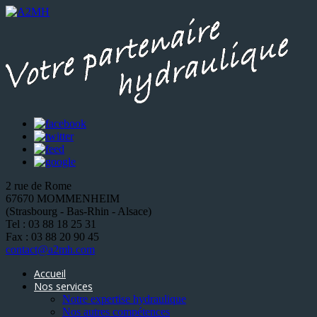
2 rue de Rome
67670 MOMMENHEIM
(Strasbourg - Bas-Rhin - Alsace)
Tel : 03 88 18 25 31
Fax : 03 88 20 90 45
contact@a2mh.com
Accueil
Nos services
Notre expertise hydraulique
Nos autres compétences