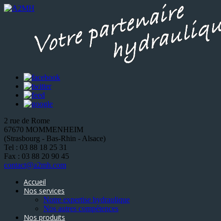
2 rue de Rome
67670 MOMMENHEIM
(Strasbourg - Bas-Rhin - Alsace)
Tel : 03 88 18 25 31
Fax : 03 88 20 90 45
contact@a2mh.com
Accueil
Nos services
Notre expertise hydraulique
Nos autres compétences
Nos produits