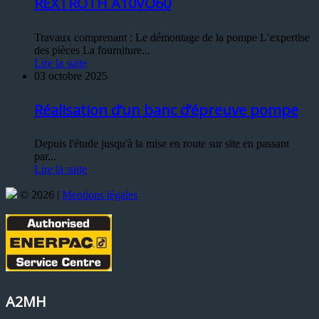
REXTROTH A10VO60
Travaux comprenant : Le démontage de la pompe L’expertise
des pièces La fourniture...
Lire la suite
03 octobre 2025
Réalisation d’un banc d’épreuve pompe
Depuis l'étude jusqu'à la mise en route sur site en passant
par...
Lire la suite
© 2026 |
Mentions légales
A2MH