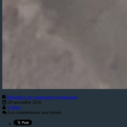
Réparation de composants hydrauliques
29 novembre 2016
@dmin
Les commentaires sont fermés