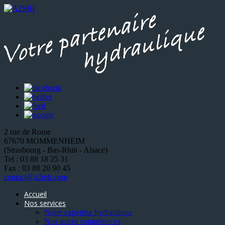
2 rue de Rome
67670 MOMMENHEIM
(Strasbourg - Bas-Rhin - Alsace)
Tel : 03 88 18 25 31
Fax : 03 88 20 90 45
contact@a2mh.com
Accueil
Nos services
Notre expertise hydraulique
Nos autres compétences