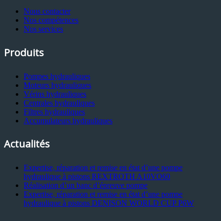
Nous contacter
Nos compétences
Nos services
Produits
Pompes hydrauliques
Moteurs hydrauliques
Vérins hydrauliques
Centrales hydrauliques
Filtres hydrauliques
Accumulateurs hydrauliques
Actualités
Expertise, réparation et remise en état d’une pompe
hydraulique à pistons REXTROTH A10VO60
Réalisation d’un banc d’épreuve pompe
Expertise, réparation et remise en état d’une pompe
hydraulique à pistons DENISON WORLD CUP P6W