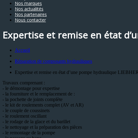
Nos marques
Nos actualités
Nos partenaires
Nous contacter
Expertise et remise en état d
Accueil
Réparation de composants hydrauliques
Expertise et remise en état d’une pompe hydraulique LIEBH
Travaux comprenant :
- le démontage pour expertise
- la fourniture et le remplacement de :
- la pochette de joints complète
- le kit de roulements complet (AV et AR)
- le couple de coussinets
- le roulement oscillant
- le rodage de la glace et du barillet
- le nettoyage et la préparation des pièces
- le remontage de la pompe