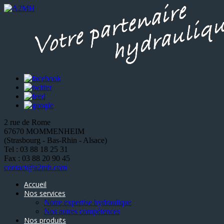
2 rue de Rome
67670 MOMMENHEIM
(Strasbourg - Bas-Rhin - Alsace)
Tel : 03 88 18 25 31
Fax : 03 88 20 90 45
contact@a2mh.com
Accueil
Nos services
Notre expertise hydraulique
Nos autres compétences
Nos produits