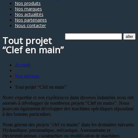
Nos produits
Nos marques
Nos actualités
Nos partenaires
Nous contacter
Tout projet
“Clef en main”
Accueil
Nos services
Tout projet “Clef en main”
Notre expertise et nos expériences dans diverses industries nous ont
amenés à développer de nombreux projets "Clef en mains". Nous
pouvons également développer des machines spécifiques répondant
à des besoins particuliers.
Nous gérons des projets "clef en mains" dans les domaines suivants:
Hydraulique, pneumatique, mécanique, Automatisme et
électromécanique, construction ou modification de machines