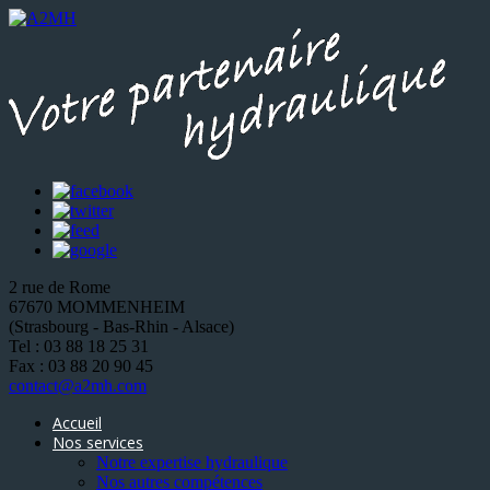
2 rue de Rome
67670 MOMMENHEIM
(Strasbourg - Bas-Rhin - Alsace)
Tel : 03 88 18 25 31
Fax : 03 88 20 90 45
contact@a2mh.com
Accueil
Nos services
Notre expertise hydraulique
Nos autres compétences