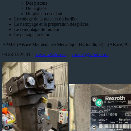
Des pistons
De la glace
Du plateau oscillant
Le rodage de la glace et du barillet
Le nettoyage et la préparation des pièces
Le remontage du moteur
Le passage au banc
A2MH (Alsace Maintenance Mécanique Hydraulique) – (Alsace, Bas
03 88 18 25 31 –
www.a2mh.com
–
contact@a2mh.com