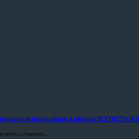
 d’une pompe hydraulique à pistons REXTROTH A
 pièces La fourniture...