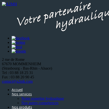
2 rue de Rome
67670 MOMMENHEIM
(Strasbourg - Bas-Rhin - Alsace)
Tel : 03 88 18 25 31
Fax : 03 88 20 90 45
contact@a2mh.com
Accueil
Nos services
Notre expertise hydraulique
Nos autres compétences
Nos produits