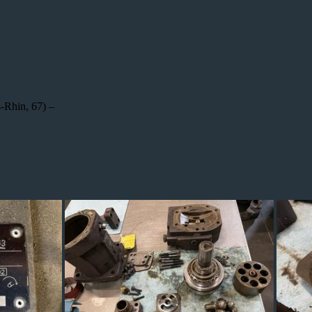
-Rhin, 67) –