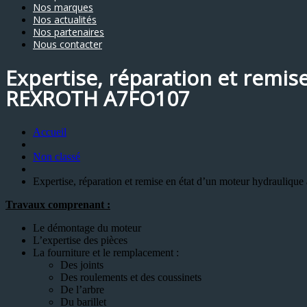
Nos marques
Nos actualités
Nos partenaires
Nous contacter
Expertise, réparation et remis
REXROTH A7FO107
Accueil
Non classé
Expertise, réparation et remise en état d’un moteur hydrau
Travaux comprenant :
Le démontage du moteur
L’expertise des pièces
La fourniture et le remplacement :
Des joints
Des roulements et des coussinets
De l’arbre
Du barillet