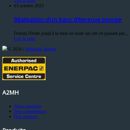
Lire la suite
03 octobre 2025
Réalisation d’un banc d’épreuve pompe
Depuis l'étude jusqu'à la mise en route sur site en passant par...
Lire la suite
© 2026 |
Mentions légales
A2MH
Nous contacter
Nos compétences
Nos services