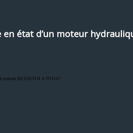
e en état d’un moteur hydrauliq
lique à pistons REXROTH A7FO107