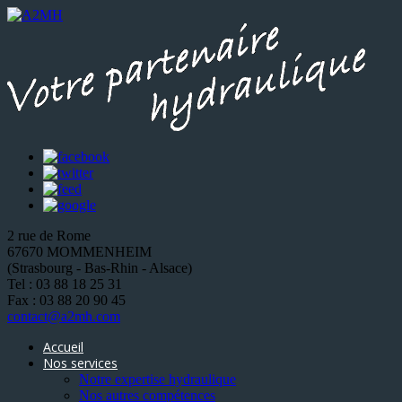
2 rue de Rome
67670 MOMMENHEIM
(Strasbourg - Bas-Rhin - Alsace)
Tel : 03 88 18 25 31
Fax : 03 88 20 90 45
contact@a2mh.com
Accueil
Nos services
Notre expertise hydraulique
Nos autres compétences