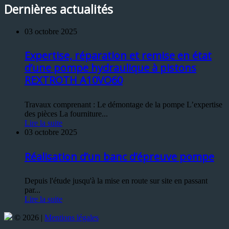
Dernières actualités
03 octobre 2025
Expertise, réparation et remise en état
d’une pompe hydraulique à pistons
REXTROTH A10VO60
Travaux comprenant : Le démontage de la pompe L’expertise
des pièces La fourniture...
Lire la suite
03 octobre 2025
Réalisation d’un banc d’épreuve pompe
Depuis l'étude jusqu'à la mise en route sur site en passant
par...
Lire la suite
© 2026 |
Mentions légales