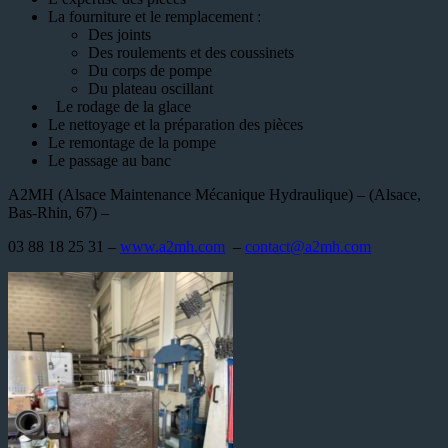
La fourniture et le remplacement :
Des joints
Des roulements et des coussinets
Du corps de pompe
Du plateau oscillant
Le rodage de la glace
Le nettoyage et la préparation des pièces
Le remontage de la pompe
Le passage au banc
A2MH (Alsace Maintenance Mécanique Hydraulique) – (Alsace,
Bas-Rhin, 67) –
03 88 18 25 31 –
www.a2mh.com
–
contact@a2mh.com