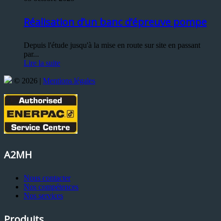
Réalisation d’un banc d’épreuve pompe
Depuis l'étude jusqu'à la mise en route sur site en passant
par...
Lire la suite
© 2026 |
Mentions légales
A2MH
Nous contacter
Nos compétences
Nos services
Produits