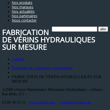
Nos produits
Nos marques
Nos actualités
Nos partenaires
Nous contacter
FABRICATION
DE VÉRINS HYDRAULIQUES
SUR MESURE
Accueil
Fourniture de composants hydrauliques
FABRICATION DE VÉRINS HYDRAULIQUES SUR
MESURE
A2MH (Alsace Maintenance Mécanique Hydraulique) – (Alsace,
Bas-Rhin, 67) –
03 88 18 25 31 –
www.a2mh.com
–
contact@a2mh.com