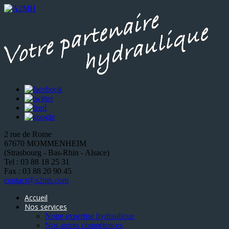
2 rue de Rome
67670 MOMMENHEIM
(Strasbourg - Bas-Rhin - Alsace)
Tel : 03 88 18 25 31
Fax : 03 88 20 90 45
contact@a2mh.com
Accueil
Nos services
Notre expertise hydraulique
Nos autres compétences