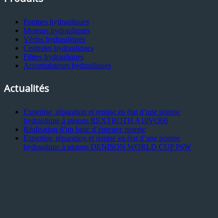
Pompes hydrauliques
Moteurs hydrauliques
Vérins hydrauliques
Centrales hydrauliques
Filtres hydrauliques
Accumulateurs hydrauliques
Actualités
Expertise, réparation et remise en état d’une pompe
hydraulique à pistons REXTROTH A10VO60
Réalisation d’un banc d’épreuve pompe
Expertise, réparation et remise en état d’une pompe
hydraulique à pistons DENISON WORLD CUP P6W