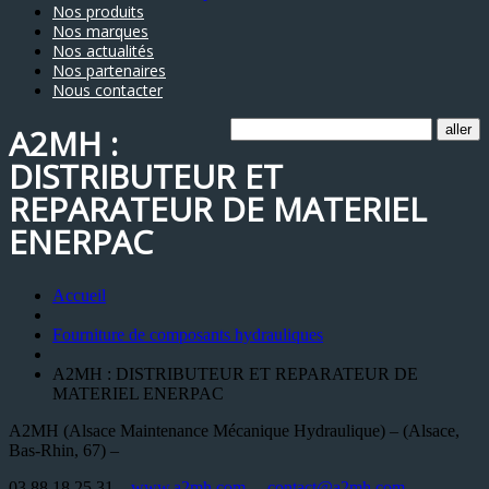
Nos produits
Nos marques
Nos actualités
Nos partenaires
Nous contacter
A2MH :
DISTRIBUTEUR ET
REPARATEUR DE MATERIEL
ENERPAC
Accueil
Fourniture de composants hydrauliques
A2MH : DISTRIBUTEUR ET REPARATEUR DE
MATERIEL ENERPAC
A2MH (Alsace Maintenance Mécanique Hydraulique) – (Alsace,
Bas-Rhin, 67) –
03 88 18 25 31 –
www.a2mh.com
–
contact@a2mh.com