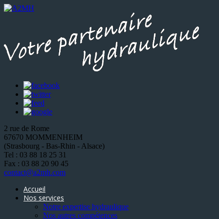
2 rue de Rome
67670 MOMMENHEIM
(Strasbourg - Bas-Rhin - Alsace)
Tel : 03 88 18 25 31
Fax : 03 88 20 90 45
contact@a2mh.com
Accueil
Nos services
Notre expertise hydraulique
Nos autres compétences