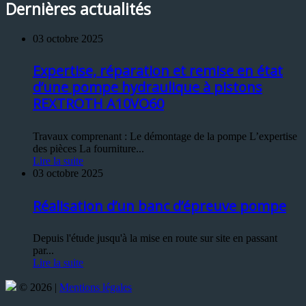
Dernières actualités
03 octobre 2025
Expertise, réparation et remise en état
d’une pompe hydraulique à pistons
REXTROTH A10VO60
Travaux comprenant : Le démontage de la pompe L’expertise
des pièces La fourniture...
Lire la suite
03 octobre 2025
Réalisation d’un banc d’épreuve pompe
Depuis l'étude jusqu'à la mise en route sur site en passant
par...
Lire la suite
© 2026 |
Mentions légales