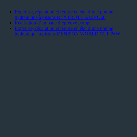
Expertise, réparation et remise en état d’une pompe
hydraulique à pistons REXTROTH A10VO60
Réalisation d’un banc d’épreuve pompe
Expertise, réparation et remise en état d’une pompe
hydraulique à pistons DENISON WORLD CUP P6W