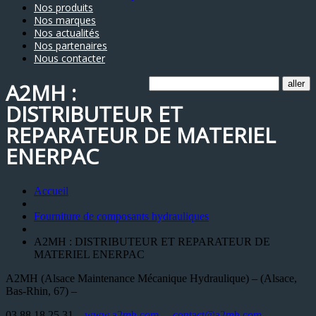
Nos produits
Nos marques
Nos actualités
Nos partenaires
Nous contacter
A2MH :
DISTRIBUTEUR ET
REPARATEUR DE MATERIEL
ENERPAC
Accueil
Fourniture de composants hydrauliques
A2MH : DISTRIBUTEUR ET REPARATEUR DE
MATERIEL ENERPAC
A2MH (Alsace Maintenance Mécanique Hydraulique) – (Alsace,
Bas-Rhin, 67) –
03 88 18 25 31 –
www.a2mh.com
–
contact@a2mh.com