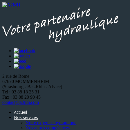
2 rue de Rome
67670 MOMMENHEIM
(Strasbourg - Bas-Rhin - Alsace)
Tel : 03 88 18 25 31
Fax : 03 88 20 90 45
contact@a2mh.com
Accueil
Nos services
Notre expertise hydraulique
Nos autres compétences