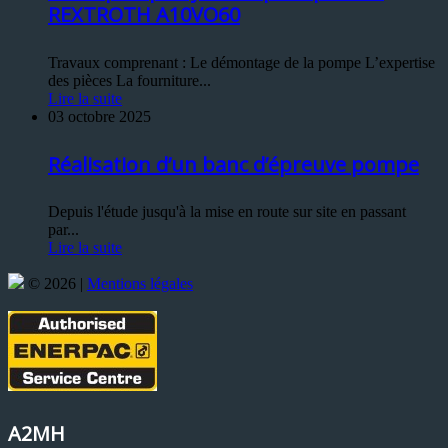
REXTROTH A10VO60
Travaux comprenant : Le démontage de la pompe L’expertise
des pièces La fourniture...
Lire la suite
03 octobre 2025
Réalisation d’un banc d’épreuve pompe
Depuis l'étude jusqu'à la mise en route sur site en passant
par...
Lire la suite
© 2026 |
Mentions légales
A2MH