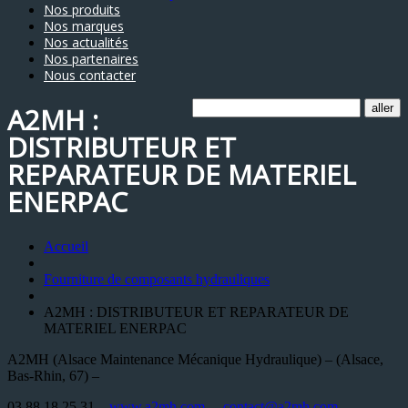
Nos produits
Nos marques
Nos actualités
Nos partenaires
Nous contacter
A2MH :
DISTRIBUTEUR ET
REPARATEUR DE MATERIEL
ENERPAC
Accueil
Fourniture de composants hydrauliques
A2MH : DISTRIBUTEUR ET REPARATEUR DE
MATERIEL ENERPAC
A2MH (Alsace Maintenance Mécanique Hydraulique) – (Alsace,
Bas-Rhin, 67) –
03 88 18 25 31 –
www.a2mh.com
–
contact@a2mh.com