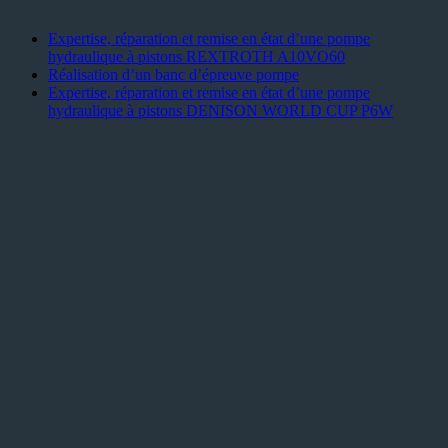
Expertise, réparation et remise en état d’une pompe
hydraulique à pistons REXTROTH A10VO60
Réalisation d’un banc d’épreuve pompe
Expertise, réparation et remise en état d’une pompe
hydraulique à pistons DENISON WORLD CUP P6W