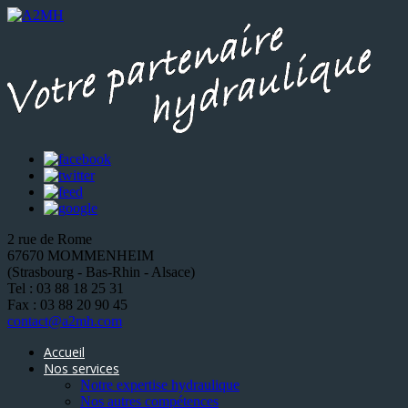
2 rue de Rome
67670 MOMMENHEIM
(Strasbourg - Bas-Rhin - Alsace)
Tel : 03 88 18 25 31
Fax : 03 88 20 90 45
contact@a2mh.com
Accueil
Nos services
Notre expertise hydraulique
Nos autres compétences