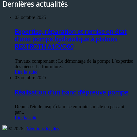
Dernières actualités
03 octobre 2025
Expertise, réparation et remise en état
d’une pompe hydraulique à pistons
REXTROTH A10VO60
Travaux comprenant : Le démontage de la pompe L’expertise
des pièces La fourniture...
Lire la suite
03 octobre 2025
Réalisation d’un banc d’épreuve pompe
Depuis l'étude jusqu'à la mise en route sur site en passant
par...
Lire la suite
© 2026 |
Mentions légales